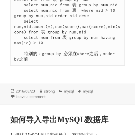
    select num,nid from 表 group by num,nid

    select num,nid from 表  where nid > 10 
group by num,nid order nid desc

    select 
num,nid,count(*),sum(score),max(score),min(s
core) from 表 group by num,nid

    select num from 表 group by num having 
max(id) > 10

    特别的：group by 必须在where之后，order 
by之前
Posted
Author
Categories
Tags
2016/08/23
strong
mysql
mysql
on
on MYSQL入门全套
Leave a comment
如何导入导出MySQL数据库
1. 概述 MySQL数据库的导入，有两种方法：