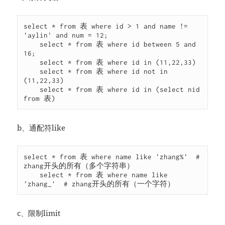
select * from 表 where id > 1 and name != 
'aylin' and num = 12;

    select * from 表 where id between 5 and 
16;

    select * from 表 where id in (11,22,33)

    select * from 表 where id not in 
(11,22,33)

    select * from 表 where id in (select nid 
from 表)
b、通配符like
select * from 表 where name like 'zhang%'  # 
zhang开头的所有（多个字符串）

    select * from 表 where name like 
'zhang_'  # zhang开头的所有（一个字符）
c、限制limit