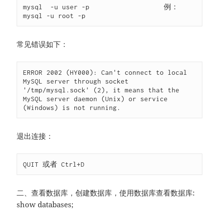
mysql  -u user -p                   例：
mysql -u root -p
常见错误如下：
ERROR 2002 (HY000): Can't connect to local 
MySQL server through socket 
'/tmp/mysql.sock' (2), it means that the 
MySQL server daemon (Unix) or service 
(Windows) is not running.
退出连接：
QUIT 或者 Ctrl+D
二、查看数据库，创建数据库，使用数据库查看数据库:
show databases;