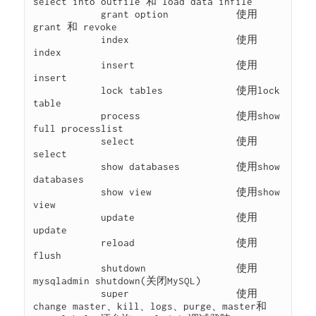
select into outfile 和 load data infile

            grant option            使用
grant 和 revoke

            index                   使用
index

            insert                  使用
insert

            lock tables             使用lock 
table

            process                 使用show 
full processlist

            select                  使用
select

            show databases          使用show 
databases

            show view               使用show 
view

            update                  使用
update

            reload                  使用
flush

            shutdown                使用
mysqladmin shutdown(关闭MySQL)

            super                   使用
change master、kill、logs、purge、master和