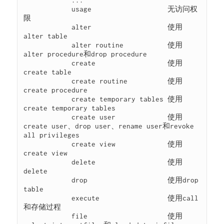
            ...

            usage                   无访问权
限

            alter                   使用
alter table

            alter routine           使用
alter procedure和drop procedure

            create                  使用
create table

            create routine          使用
create procedure

            create temporary tables 使用
create temporary tables

            create user             使用
create user、drop user、rename user和revoke  
all privileges

            create view             使用
create view

            delete                  使用
delete

            drop                    使用drop 
table

            execute                 使用call
和存储过程

            file                    使用