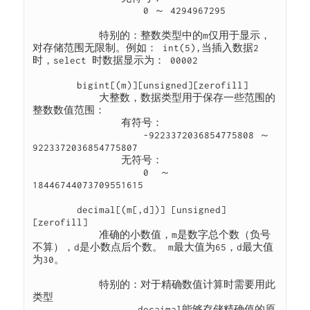
                    0 ～ 4294967295

            特别的：整数类型中的m仅用于显示，
对存储范围无限制。例如： int(5),当插入数据2
时，select 时数据显示为： 00002

        bigint[(m)][unsigned][zerofill]

            大整数，数据类型用于保存一些范围的
整数数值范围：

                有符号：

                    -9223372036854775808 ～ 
9223372036854775807

                无符号：

                    0  ～  
18446744073709551615

        decimal[(m[,d])] [unsigned] 
[zerofill]

            准确的小数值，m是数字总个数（负号
不算），d是小数点后个数。 m最大值为65，d最大值
为30。

            特别的：对于精确数值计算时需要用此
类型

                   decaimal能够存储精确值的原