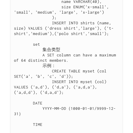
                    name VARCHAR(40),

                    size ENUM('x-small', 
'small', 'medium', 'large', 'x-large')

                );

                INSERT INTO shirts (name, 
size) VALUES ('dress shirt','large'), ('t-
shirt','medium'),('polo shirt','small');

        set

            集合类型

            A SET column can have a maximum 
of 64 distinct members.

            示例：

                CREATE TABLE myset (col 
SET('a', 'b', 'c', 'd'));

                INSERT INTO myset (col) 
VALUES ('a,d'), ('d,a'), ('a,d,a'), 
('a,d,d'), ('d,a,d');

        DATE

            YYYY-MM-DD（1000-01-01/9999-12-
31）

        TIME
