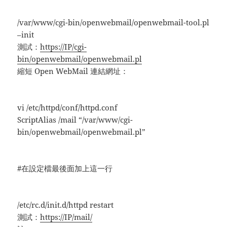
/var/www/cgi-bin/openwebmail/openwebmail-tool.pl
–init
測試：
https://IP/cgi-
bin/openwebmail/openwebmail.pl
縮短 Open WebMail 連結網址：
vi /etc/httpd/conf/httpd.conf
ScriptAlias /mail “/var/www/cgi-
bin/openwebmail/openwebmail.pl”
#在設定檔最後面加上這一行
/etc/rc.d/init.d/httpd restart
測試：
https://IP/mail/