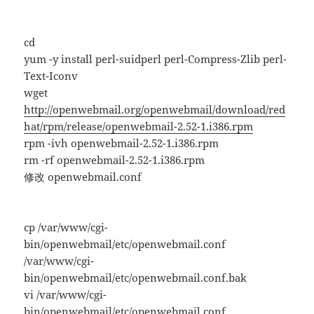
cd
yum -y install perl-suidperl perl-Compress-Zlib perl-
Text-Iconv
wget
http://openwebmail.org/openwebmail/download/red
hat/rpm/release/openwebmail-2.52-1.i386.rpm
rpm -ivh openwebmail-2.52-1.i386.rpm
rm -rf openwebmail-2.52-1.i386.rpm
修改 openwebmail.conf
cp /var/www/cgi-
bin/openwebmail/etc/openwebmail.conf
/var/www/cgi-
bin/openwebmail/etc/openwebmail.conf.bak
vi /var/www/cgi-
bin/openwebmail/etc/openwebmail.conf