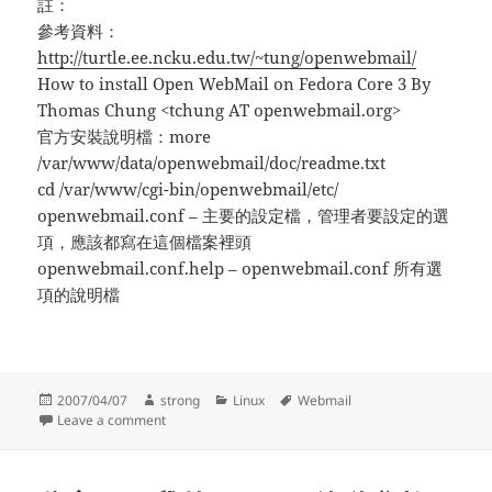
註：
參考資料：
http://turtle.ee.ncku.edu.tw/~tung/openwebmail/
How to install Open WebMail on Fedora Core 3 By
Thomas Chung <tchung AT openwebmail.org>
官方安裝說明檔：more
/var/www/data/openwebmail/doc/readme.txt
cd /var/www/cgi-bin/openwebmail/etc/
openwebmail.conf – 主要的設定檔，管理者要設定的選
項，應該都寫在這個檔案裡頭
openwebmail.conf.help – openwebmail.conf 所有選
項的說明檔
Posted
Author
Categories
Tags
2007/04/07
strong
Linux
Webmail
on
on Open Webmail 安裝流程
Leave a comment