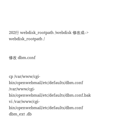
202行 webdisk_rootpath /webdisk 修改成–>
webdisk_rootpath /
修改 dbm.conf
cp /var/www/cgi-
bin/openwebmail/etc/defaults/dbm.conf
/var/www/cgi-
bin/openwebmail/etc/defaults/dbm.conf.bak
vi /var/www/cgi-
bin/openwebmail/etc/defaults/dbm.conf
dbm_ext .db