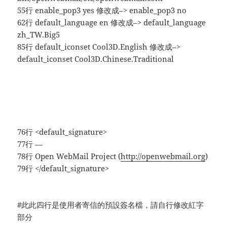
55行 enable_pop3 yes 修改成–> enable_pop3 no
62行 default_language en 修改成–> default_language
zh_TW.Big5
85行 default_iconset Cool3D.English 修改成–>
default_iconset Cool3D.Chinese.Traditional
76行 <default_signature>
77行 —
78行 Open WebMail Project (
http://openwebmail.org
)
79行 </default_signature>
#此此四行是使用者寄信的預設簽名檔，請自行修改紅字
部分