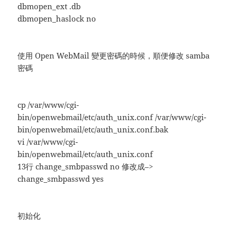
dbmopen_ext .db
dbmopen_haslock no
使用 Open WebMail 變更密碼的時候，順便修改 samba
密碼
cp /var/www/cgi-
bin/openwebmail/etc/auth_unix.conf /var/www/cgi-
bin/openwebmail/etc/auth_unix.conf.bak
vi /var/www/cgi-
bin/openwebmail/etc/auth_unix.conf
13行 change_smbpasswd no 修改成–>
change_smbpasswd yes
初始化