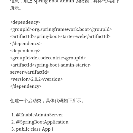
信息，加上 Spring Boot Admin 的依赖，具体代码如下
所示。
<dependency>
<groupId>org.springframework.boot</groupId>
<artifactId>spring-boot-starter-web</artifactId>
</dependency>
<dependency>
<groupId>de.codecentric</groupId>
<artifactId>spring-boot-admin-starter-
server</artifactId>
<version>2.0.2</version>
</dependency>
创建一个启动类，具体代码如下所示。
@EnableAdminServer
@
SpringBoot
Application
public
class
App
{