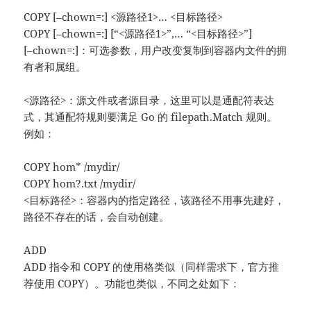
COPY [–chown=:] <源路径1>… <目标路径>
COPY [–chown=:] [“<源路径1>”,… “<目标路径>”]
[–chown=:]：可选参数，用户改变复制到容器内文件的拥
有者和属组。
<源路径>：源文件或者源目录，这里可以是通配符表达
式，其通配符规则要满足 Go 的 filepath.Match 规则。
例如：
COPY hom* /mydir/
COPY hom?.txt /mydir/
<目标路径>：容器内的指定路径，该路径不用事先建好，
路径不存在的话，会自动创建。
ADD
ADD 指令和 COPY 的使用格类似（同样需求下，官方推
荐使用 COPY）。功能也类似，不同之处如下：