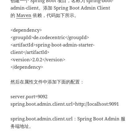
创建一个 Spring Boot 项目，名称为 spring-boot-
admin-client。添加 Spring Boot Admin Client
的
Maven
依赖，代码如下所示。
<dependency>
<groupId>de.codecentric</groupId>
<artifactId>spring-boot-admin-starter-
client</artifactId>
<version>2.0.2</version>
</dependency>
然后在属性文件中添加下面的配置：
server.port=9092
spring.boot.admin.client.url=http://localhost:9091
spring.boot.admin.client.url：Spring Boot Admin 服
务端地址。