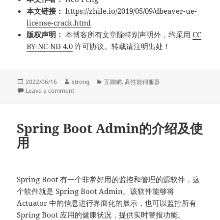
本文链接：
https://zhile.io/2019/05/09/dbeaver-ue-
license-crack.html
版权声明：
本博客所有文章除特别声明外，均采用
CC
BY-NC-ND 4.0
许可协议。转载请注明出处！
Posted
Author
Categories
2022/06/16
strong
互聯網
,
高性能伺服器
on
on DBeaver Ultimate 22.1 旗舰版激活方法
Leave a comment
Spring Boot Admin的介绍及使
用
Spring Boot 有一个非常好用的监控和管理的源软件，这
个软件就是 Spring Boot Admin。该软件能够将
Actuator 中的信息进行界面化的展示，也可以监控所有
Spring Boot 应用的健康状况，提供实时警报功能。