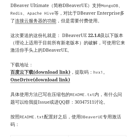
DBeaver Ultimate（简称DBeaverUE）支持
、
MongoDB
、
等，对比于DBeaver Enterprise多
Redis
Apache Hive
了
连接云服务器的功能
，但是需要付费使用。
这次要送的这份礼就是： DBeaverUE
22.1.0
及以下版本
（理论上适用于目前所有新老版本）的破解，可使用它来
激活你手头上的DBeaverUE。
下载地址：
百度云下载(download link)
，提取码：
。
hvx1
OneDrive(download link)
具体使用方法已写在压缩包的
内，有什么问
README.txt
题可以给我提Issue或进QQ群：30347511讨论。
按照
配置好之后，使用
专用激活
README.txt
DBeaverUE
码：