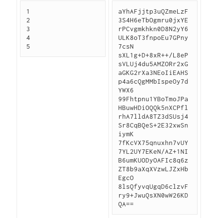
1
aYhAFjjtp3uQZmeLzF
2
3S4H6eTbOgmru0jxYE
3
rPCvgmkhkn0D8N2yY6
4
ULK8oT3fnpoEu7GPny
5
7csN
sXL1g+D+8xR++/L8eP
sVLUj4du5AMZORr2xG
aGKG2rXa3NEoIiEAHS
p4a6cQgMMbIspeOy7d
YWX6
99Fhtpnu1YBoTmoJPa
HBuwHDiOQQk5nXCPfl
rhA7lldA8TZ3dSUsj4
Sr8CqBQeS+2E32xwSn
iymK
7fKcVX75qnuxhn7vUY
7YL2UY7EKeN/AZ+1NI
B6umKUODyOAFIc8q6z
ZT8b9aXqXVzwLJZxHb
EgcO
8lsQfyvqUgqD6clzvF
ry9+JwuQsXN0wW26KD
QA==