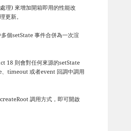
g (批處理) 來增加開箱即用的性能改
理更新。
中多個setState 事件合併為一次渲
act 18 則會對任何來源的setState
、timeout 或者event 回調中調用
M.createRoot 調用方式，即可開啟