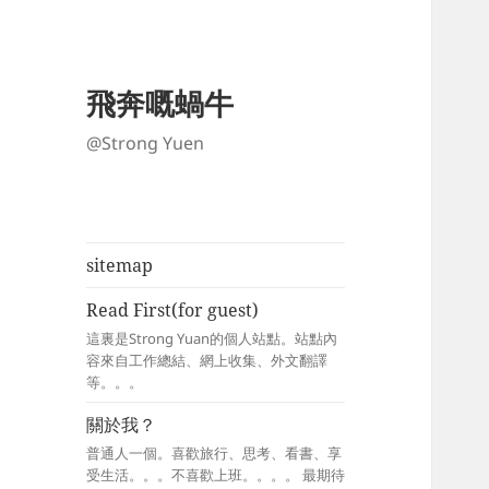
飛奔嘅蝸牛
@Strong Yuen
sitemap
Read First(for guest)
這裏是Strong Yuan的個人站點。站點內
容來自工作總結、網上收集、外文翻譯
等。。。
關於我？
普通人一個。喜歡旅行、思考、看書、享
受生活。。。不喜歡上班。。。。 最期待