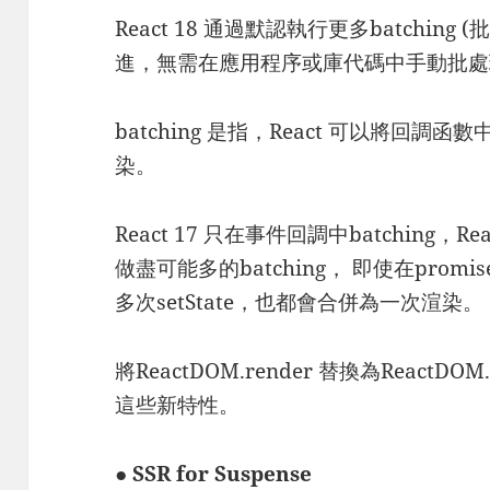
React 18 通過默認執行更多batchin
進，無需在應用程序或庫代碼中手動批處
batching 是指，React 可以將回調函數
染。
React 17 只在事件回調中batching，Re
做盡可能多的batching， 即使在promise
多次setState，也都會合併為一次渲染。
將ReactDOM.render 替換為ReactDO
這些新特性。
● SSR for Suspense