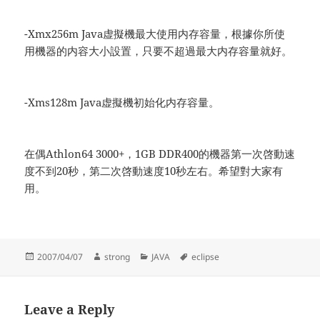
-Xmx256m Java虚擬機最大使用内存容量，根據你所使
用機器的内容大小設置，只要不超過最大内存容量就好。
-Xms128m Java虚擬機初始化内存容量。
在偶Athlon64 3000+，1GB DDR400的機器第一次啓動速
度不到20秒，第二次啓動速度10秒左右。希望對大家有
用。
Posted
Author
Categories
Tags
2007/04/07
strong
JAVA
eclipse
on
Leave a Reply