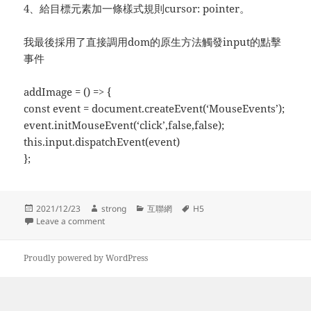
​4、給​目標元素加一條樣式規則cursor: pointer。
我最後採用了直接調用dom的原生方法觸發input的點擊
事件
addImage = () => {
const event = document.createEvent(‘MouseEvents’);
event.initMouseEvent(‘click’,false,false);
this.input.dispatchEvent(event)
};
Posted
Author
Categories
Tags
2021/12/23
strong
互聯網
H5
on
on 圖片上傳在ios中click事件無效
Leave a comment
Proudly powered by WordPress