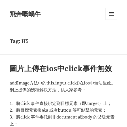
飛奔嘅蝸牛
MENU
AND
WIDGETS
Tag:
H5
圖片上傳在ios中click事件無效
addImage方法中的this.input.click()在ios中無法生效。
網上提供的幾種解決方法，供大家參考：
1、​將click 事件直接綁定到目標​元素（​​即.target）上；
2、將目標​元素換成a 或者button 等可點擊的​元素；
​3、將click 事件委託到​​​​​非document 或body 的​​父級元素
上；