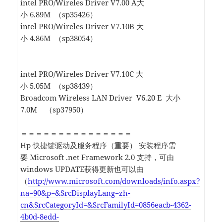
intel PRO/Wireles Driver V7.00 A大
小 6.89M （sp35426）
intel PRO/Wireles Driver V7.10B 大
小 4.86M （sp38054）
intel PRO/Wireles Driver V7.10C 大
小 5.05M （sp38439）
Broadcom Wireless LAN Driver V6.20 E 大小
7.0M （sp37950）
＝＝＝＝＝＝＝＝＝＝＝＝＝＝＝
Hp 快捷键驱动及服务程序（重要） 安装程序需
要 Microsoft .net Framework 2.0 支持，可由
windows UPDATE获得更新也可以由
（
http://www.microsoft.com/downloads/info.aspx?
na=90&p=&SrcDisplayLang=zh-
cn&SrcCategoryId=&SrcFamilyId=0856eacb-4362-
4b0d-8edd-