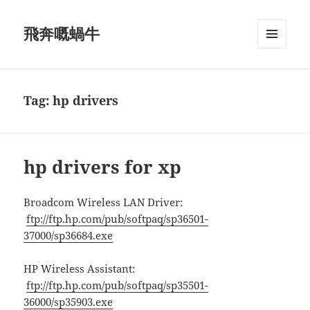
飛奔嘅蝸牛
MENU
AND
WIDGETS
Tag:
hp drivers
hp drivers for xp
Broadcom Wireless LAN Driver:
ftp://ftp.hp.com/pub/softpaq/sp36501-
37000/sp36684.exe
HP Wireless Assistant:
ftp://ftp.hp.com/pub/softpaq/sp35501-
36000/sp35903.exe