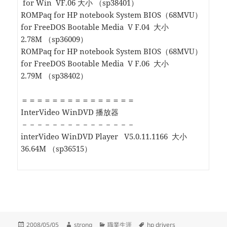
for Win VF.06 大小 （sp38401）
ROMPaq for HP notebook System BIOS（68MVU）
for FreeDOS Bootable Media V F.04 大小
2.78M （sp36009）
ROMPaq for HP notebook System BIOS（68MVU）
for FreeDOS Bootable Media V F.06 大小
2.79M （sp38402）
＝＝＝＝＝＝＝＝＝＝＝＝＝＝＝
InterVideo WinDVD 播放器
－－－－－－－－－－－－－－－
interVideo WinDVD Player V5.0.11.1166 大小
36.64M （sp36515）
Posted
Author
Categories
Tags
2008/05/05
strong
職業生涯
hp drivers