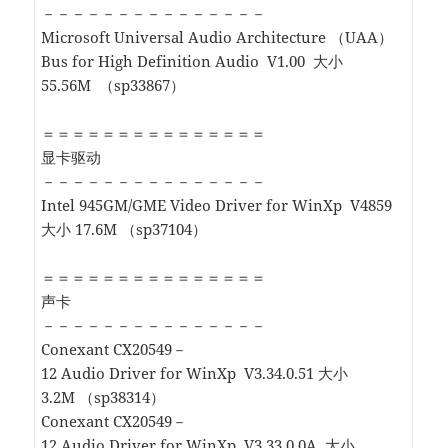
－－－－－－－－－－－－－－－
Microsoft Universal Audio Architecture （UAA）
Bus for High Definition Audio V1.00 大小
55.56M （sp33867）
＝＝＝＝＝＝＝＝＝＝＝＝＝＝＝
显卡驱动
－－－－－－－－－－－－－－－
Intel 945GM/GME Video Driver for WinXp V4859
大小 17.6M （sp37104）
＝＝＝＝＝＝＝＝＝＝＝＝＝＝＝
声卡
－－－－－－－－－－－－－－－
Conexant CX20549－
12 Audio Driver for WinXp V3.34.0.51 大小
3.2M （sp38314）
Conexant CX20549－
12 Audio Driver for WinXp V3.33.0.0A 大小