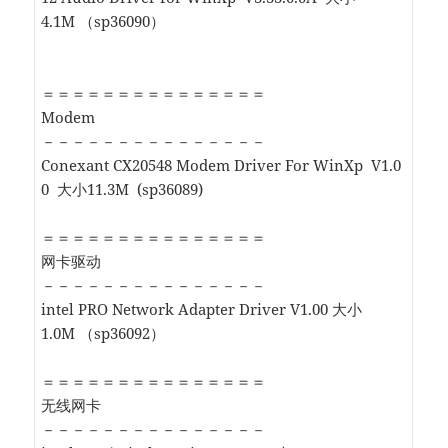
4.1M （sp36090）
＝＝＝＝＝＝＝＝＝＝＝＝＝＝＝
Modem
－－－－－－－－－－－－－－－
Conexant CX20548 Modem Driver For WinXp V1.0
0 大小11.3M (sp36089)
＝＝＝＝＝＝＝＝＝＝＝＝＝＝＝
网卡驱动
－－－－－－－－－－－－－－－
intel PRO Network Adapter Driver V1.00 大小
1.0M （sp36092）
＝＝＝＝＝＝＝＝＝＝＝＝＝＝＝
无线网卡
－－－－－－－－－－－－－－－