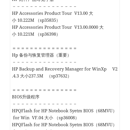
－－－－－－－－－－－－－－－
HP Accessories Product Tour V13.00 大
小 10.222M （sp35835）
HP Accessories Product Tour V13.00.0000 大
小 10.221M （sp36398）
＝＝＝＝＝＝＝＝＝＝＝＝＝＝＝
Hp 备份与恢复管理器（重要）
－－－－－－－－－－－－－－－
HP Backup and Recovery Manager for WinXp V2
.4.3 大小237.5M （sp37632）
＝＝＝＝＝＝＝＝＝＝＝＝＝＝＝
BIOS升级程序
－－－－－－－－－－－－－－－
HPQFlash for HP Notebook Syetm BIOS（68MVU）
for Win VF.04 大小 （sp36008）
HPQFlash for HP Notebook Syetm BIOS（68MVU）