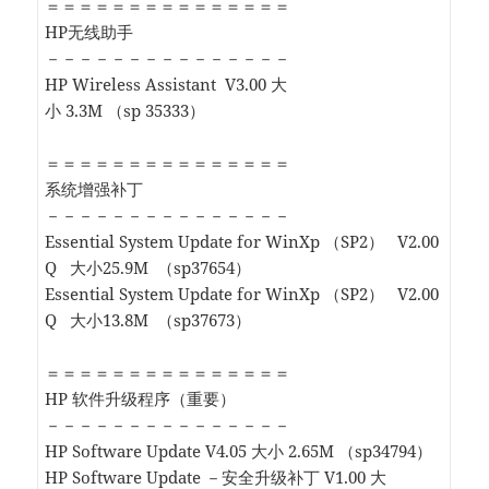
＝＝＝＝＝＝＝＝＝＝＝＝＝＝＝
HP无线助手
－－－－－－－－－－－－－－－
HP Wireless Assistant V3.00 大
小 3.3M （sp 35333）
＝＝＝＝＝＝＝＝＝＝＝＝＝＝＝
系统增强补丁
－－－－－－－－－－－－－－－
Essential System Update for WinXp （SP2） V2.00
Q 大小25.9M （sp37654）
Essential System Update for WinXp （SP2） V2.00
Q 大小13.8M （sp37673）
＝＝＝＝＝＝＝＝＝＝＝＝＝＝＝
HP 软件升级程序（重要）
－－－－－－－－－－－－－－－
HP Software Update V4.05 大小 2.65M （sp34794）
HP Software Update －安全升级补丁 V1.00 大