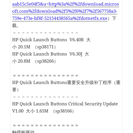
aab15c5e04f5&u=http%3a%2f%2fdownload.micros
oft.com%2fdownload%2f5%2f6%2f7%2f567758a3-
759e-473e-bf8f-52154438565a%2fdotnetfx.exe
）下
载。
－－－－－－－－－－－－－－－
HP Quick Launch Buttons V6.40B 大
小 20.1M （sp38171）
HP Quick Launch Buttons V6.30J 大
小 20.8M （sp38266）
＝＝＝＝＝＝＝＝＝＝＝＝＝＝＝
HP Quick Launch Buttons重要安全升级补丁程序（重
要）
－－－－－－－－－－－－－－－
HP Quick Launch Buttons Critical Security Update
V1.00 大小 1.65M （sp38166）
＝＝＝＝＝＝＝＝＝＝＝＝＝＝＝
触摸板驱动