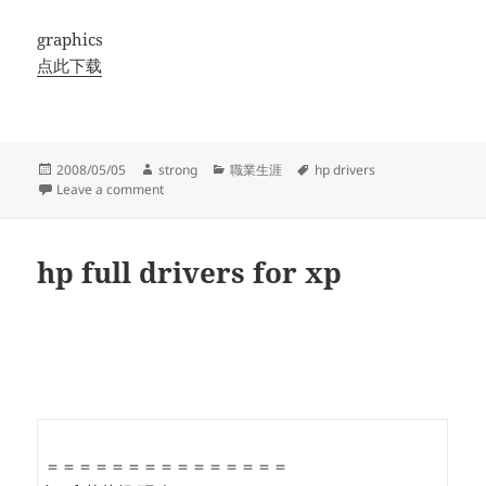
graphics
点此下载
Posted
Author
Categories
Tags
2008/05/05
strong
職業生涯
hp drivers
on
on hp drivers for xp
Leave a comment
hp full drivers for xp
＝＝＝＝＝＝＝＝＝＝＝＝＝＝＝