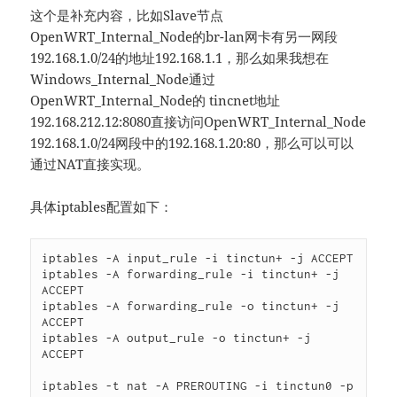
这个是补充内容，比如Slave节点
OpenWRT_Internal_Node的br-lan网卡有另一网段
192.168.1.0/24的地址192.168.1.1，那么如果我想在
Windows_Internal_Node通过
OpenWRT_Internal_Node的 tincnet地址
192.168.212.12:8080直接访问OpenWRT_Internal_Node
192.168.1.0/24网段中的192.168.1.20:80，那么可以可以
通过NAT直接实现。
具体iptables配置如下：
iptables -A input_rule -i tinctun+ -j ACCEPT

iptables -A forwarding_rule -i tinctun+ -j 
ACCEPT

iptables -A forwarding_rule -o tinctun+ -j 
ACCEPT

iptables -A output_rule -o tinctun+ -j 
ACCEPT

iptables -t nat -A PREROUTING -i tinctun0 -p 