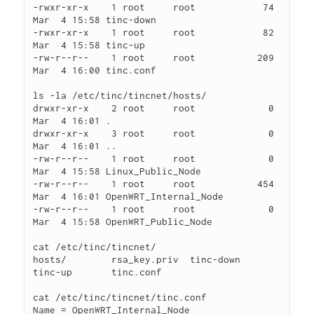
-rwxr-xr-x    1 root     root            74 
Mar  4 15:58 tinc-down

-rwxr-xr-x    1 root     root            82 
Mar  4 15:58 tinc-up

-rw-r--r--    1 root     root           209 
Mar  4 16:00 tinc.conf

ls -la /etc/tinc/tincnet/hosts/

drwxr-xr-x    2 root     root             0 
Mar  4 16:01 .

drwxr-xr-x    3 root     root             0 
Mar  4 16:01 ..

-rw-r--r--    1 root     root             0 
Mar  4 15:58 Linux_Public_Node

-rw-r--r--    1 root     root           454 
Mar  4 16:01 OpenWRT_Internal_Node

-rw-r--r--    1 root     root             0 
Mar  4 15:58 OpenWRT_Public_Node

cat /etc/tinc/tincnet/

hosts/        rsa_key.priv  tinc-down     
tinc-up       tinc.conf

cat /etc/tinc/tincnet/tinc.conf 

Name = OpenWRT_Internal_Node 
