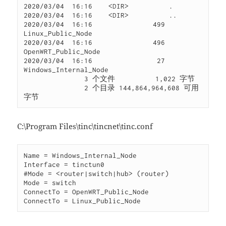
2020/03/04  16:16    <DIR>          .

2020/03/04  16:16    <DIR>          ..

2020/03/04  16:16               499 
Linux_Public_Node

2020/03/04  16:16               496 
OpenWRT_Public_Node

2020/03/04  16:16                27 
Windows_Internal_Node

               3 个文件          1,022 字节

               2 个目录 144,864,964,608 可用
字节
C:\Program Files\tinc\tincnet\tinc.conf
Name
=
Interface
=
#Mode = <router|switch|hub> (router)
Mode
=
ConnectTo
=
ConnectTo
=
 Linux_Public_Node