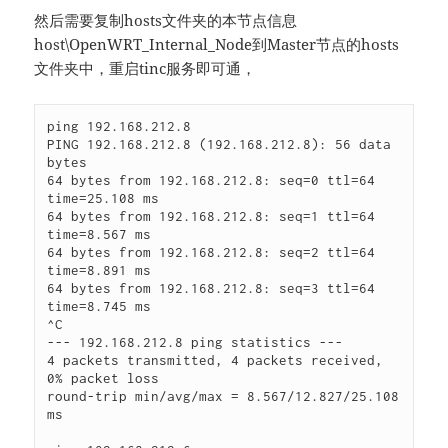
然后需要复制hosts文件夹的本节点信息
host\OpenWRT_Internal_Node到Master节点的hosts
文件夹中，重启tinc服务即可通，
ping 192.168.212.8

PING 192.168.212.8 (192.168.212.8): 56 data 
bytes

64 bytes from 192.168.212.8: seq=0 ttl=64 
time=25.108 ms

64 bytes from 192.168.212.8: seq=1 ttl=64 
time=8.567 ms

64 bytes from 192.168.212.8: seq=2 ttl=64 
time=8.891 ms

64 bytes from 192.168.212.8: seq=3 ttl=64 
time=8.745 ms

^C

--- 192.168.212.8 ping statistics ---

4 packets transmitted, 4 packets received, 
0% packet loss

round-trip min/avg/max = 8.567/12.827/25.108 
ms
