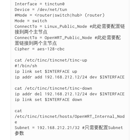
Interface = tinctun0

Device = /dev/net/tun

#Mode = <router|switch|hub> (router)

Mode = switch

ConnectTo = Linux_Public_Node #此处需要配置链
接到两个主节点

ConnectTo = OpenWRT_Public_Node #此处需要配
置链接到两个主节点

Cipher = aes-128-cbc

cat /etc/tinc/tincnet/tinc-up

#!/bin/sh

ip link set $INTERFACE up

ip addr add 192.168.212.12/24 dev $INTERFACE

cat /etc/tinc/tincnet/tinc-down

ip addr del 192.168.212.12/24 dev $INTERFACE

ip link set $INTERFACE down

cat 
/etc/tinc/tincnet/hosts/OpenWRT_Internal_Nod
e 

Subnet = 192.168.212.21/32 #只需要配置Subnet
参数
