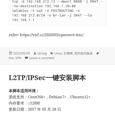
tcp -d 192.168.212.12 --dport 8080 -j DNAT -
-to-destination 192.168.1.20:80

iptables -t nat -A POSTROUTING -s 
192.168.212.0/24 -o br-lan -j SNAT --to 
192.168.1.1
refer: https://vnf.cc/2020/03/openwrt-tinc/
Posted
Author
Categories
Tags
2022/05/29
strong
Linux
,
互聯網
,
高性能伺服器
on
on penWRT 结合 tinc 组自己的 SDLAN（Step
tinc
,
VPN
Leave a comment
L2TP/IPSec一键安装脚本
本脚本适用环境：
系统支持：CentOS6+，Debian7+，Ubuntu12+
内存要求：≥128M
更新日期：2017 年 05 月 28 日