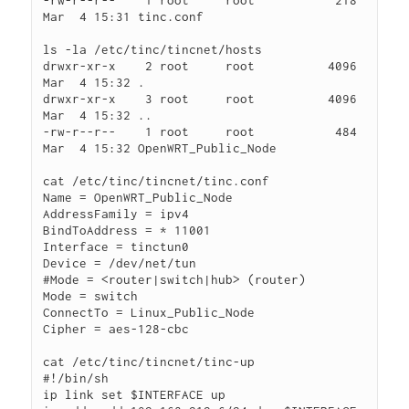
-rw-r--r--    1 root     root           218 
Mar  4 15:31 tinc.conf

ls -la /etc/tinc/tincnet/hosts

drwxr-xr-x    2 root     root          4096 
Mar  4 15:32 .

drwxr-xr-x    3 root     root          4096 
Mar  4 15:32 ..

-rw-r--r--    1 root     root           484 
Mar  4 15:32 OpenWRT_Public_Node

cat /etc/tinc/tincnet/tinc.conf 

Name = OpenWRT_Public_Node

AddressFamily = ipv4

BindToAddress = * 11001

Interface = tinctun0

Device = /dev/net/tun

#Mode = <router|switch|hub> (router)

Mode = switch

ConnectTo = Linux_Public_Node

Cipher = aes-128-cbc

cat /etc/tinc/tincnet/tinc-up

#!/bin/sh

ip link set $INTERFACE up
