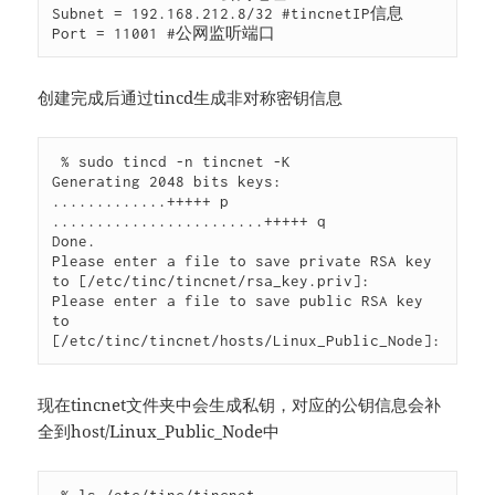
Subnet = 192.168.212.8/32 #tincnetIP信息

Port = 11001 #公网监听端口
创建完成后通过tincd生成非对称密钥信息
 % sudo tincd -n tincnet -K

Generating 2048 bits keys:

.............+++++ p

........................+++++ q

Done.

Please enter a file to save private RSA key 
to [/etc/tinc/tincnet/rsa_key.priv]: 

Please enter a file to save public RSA key 
to 
[/etc/tinc/tincnet/hosts/Linux_Public_Node]: 
现在tincnet文件夹中会生成私钥，对应的公钥信息会补
全到host/Linux_Public_Node中