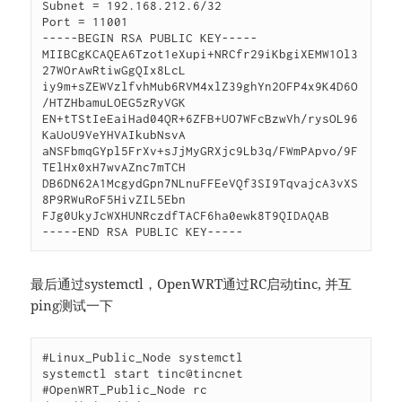
Subnet = 192.168.212.6/32

Port = 11001

-----BEGIN RSA PUBLIC KEY-----

MIIBCgKCAQEA6Tzot1eXupi+NRCfr29iKbgiXEMW1Ol3
27WOrAwRtiwGgQIx8LcL

iy9m+sZEWVzlfvhMub6RVM4xlZ39ghYn2OFP4x9K4D6O
/HTZHbamuLOEG5zRyVGK

EN+tTStIeEaiHad04QR+6ZFB+UO7WFcBzwVh/rysOL96
KaUoU9VeYHVAIkubNsvA

aNSFbmqGYpl5FrXv+sJjMyGRXjc9Lb3q/FWmPApvo/9F
TElHx0xH7wvAZnc7mTCH

DB6DN62A1McgydGpn7NLnuFFEeVQf3SI9TqvajcA3vXS
8P9RWuRoF5HivZIL5Ebn

FJg0UkyJcWXHUNRczdfTACF6ha0ewk8T9QIDAQAB

-----END RSA PUBLIC KEY-----
最后通过systemctl，OpenWRT通过RC启动tinc, 并互
ping测试一下
#Linux_Public_Node systemctl

systemctl start tinc@tincnet

#OpenWRT_Public_Node rc
