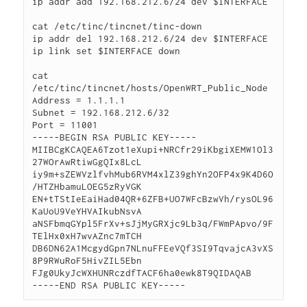
ip addr add 192.168.212.6/24 dev $INTERFACE

cat /etc/tinc/tincnet/tinc-down

ip addr del 192.168.212.6/24 dev $INTERFACE

ip link set $INTERFACE down

cat 
/etc/tinc/tincnet/hosts/OpenWRT_Public_Node 

Address = 1.1.1.1

Subnet = 192.168.212.6/32

Port = 11001

-----BEGIN RSA PUBLIC KEY-----

MIIBCgKCAQEA6Tzot1eXupi+NRCfr29iKbgiXEMW1Ol3
27WOrAwRtiwGgQIx8LcL

iy9m+sZEWVzlfvhMub6RVM4xlZ39ghYn2OFP4x9K4D6O
/HTZHbamuLOEG5zRyVGK

EN+tTStIeEaiHad04QR+6ZFB+UO7WFcBzwVh/rysOL96
KaUoU9VeYHVAIkubNsvA

aNSFbmqGYpl5FrXv+sJjMyGRXjc9Lb3q/FWmPApvo/9F
TElHx0xH7wvAZnc7mTCH

DB6DN62A1McgydGpn7NLnuFFEeVQf3SI9TqvajcA3vXS
8P9RWuRoF5HivZIL5Ebn

FJg0UkyJcWXHUNRczdfTACF6ha0ewk8T9QIDAQAB

-----END RSA PUBLIC KEY-----