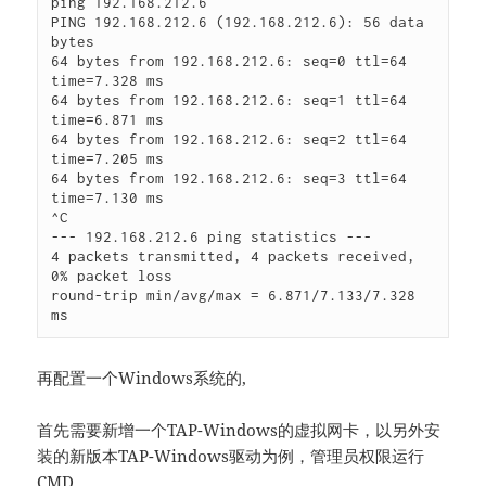
ping 192.168.212.6

PING 192.168.212.6 (192.168.212.6): 56 data 
bytes

64 bytes from 192.168.212.6: seq=0 ttl=64 
time=7.328 ms

64 bytes from 192.168.212.6: seq=1 ttl=64 
time=6.871 ms

64 bytes from 192.168.212.6: seq=2 ttl=64 
time=7.205 ms

64 bytes from 192.168.212.6: seq=3 ttl=64 
time=7.130 ms

^C

--- 192.168.212.6 ping statistics ---

4 packets transmitted, 4 packets received, 
0% packet loss

round-trip min/avg/max = 6.871/7.133/7.328 
ms
再配置一个Windows系统的,
首先需要新增一个TAP-Windows的虚拟网卡，以另外安
装的新版本TAP-Windows驱动为例，管理员权限运行
CMD