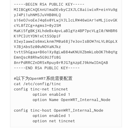
-----BEGIN RSA PUBLIC KEY-----

MIIBCgKCAQEAnU1maDEvbyC2XJLC8aiiwixR+einVu9g
yJ4Pi1uhNMSJuVHB0HLQ

s16eOJvoEeJ4q6x0YLwjVJLlcLRW46wUAr1eMLjiovGK
cYL8fZCg+Agms3+0y2SM

MaKi5fgBKjXLhdeBx4pvLaBlgYz4BP7pcVLgI0/NHBR6
K1PClUtYDN1xCt5SOpiF

XIwyIawwIs6mxLknm7M0a68j7e3ovIsBOW7nLVL0GpLX
VJBjAbs5z00uNOVaNJkz

tvttShGgaa+B6o1Xy8gLwB84wKNUXZbmkLobOK7h0qYg
EmnQscR8Rhw5G9UJfU8G

8nrPdRRCZnDR5xRpuy0rRJG7gAzpEJ9kHwIDAQAB

-----END RSA PUBLIC KEY-----

#以下为OpenWRT系统需要配置

cat /etc/config/tinc 

config tinc-net tincnet

	option enabled 1

	option Name OpenWRT_Internal_Node

config tinc-host OpenWRT_Internal_Node

	option enabled 1

	option net tincnet