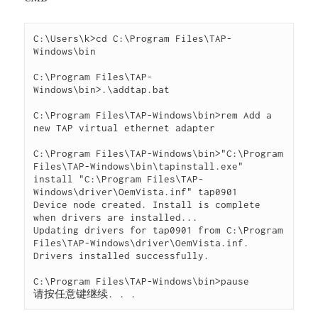
C:\Users\k>cd C:\Program Files\TAP-
Windows\bin

C:\Program Files\TAP-
Windows\bin>.\addtap.bat

C:\Program Files\TAP-Windows\bin>rem Add a 
new TAP virtual ethernet adapter

C:\Program Files\TAP-Windows\bin>"C:\Program 
Files\TAP-Windows\bin\tapinstall.exe" 
install "C:\Program Files\TAP-
Windows\driver\OemVista.inf" tap0901

Device node created. Install is complete 
when drivers are installed...

Updating drivers for tap0901 from C:\Program 
Files\TAP-Windows\driver\OemVista.inf.

Drivers installed successfully.

C:\Program Files\TAP-Windows\bin>pause
