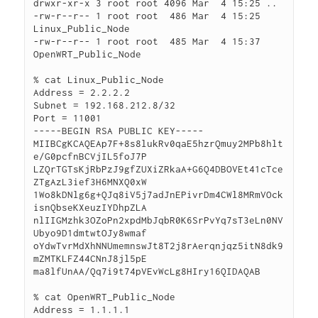
drwxr-xr-x 3 root root 4096 Mar  4 15:25 ..

-rw-r--r-- 1 root root  486 Mar  4 15:25 
Linux_Public_Node

-rw-r--r-- 1 root root  485 Mar  4 15:37 
OpenWRT_Public_Node

% cat Linux_Public_Node 

Address = 2.2.2.2 

Subnet = 192.168.212.8/32

Port = 11001

-----BEGIN RSA PUBLIC KEY-----

MIIBCgKCAQEAp7F+8s8lukRv0qaE5hzrQmuy2MPb8hlt
e/G0pcfnBCVjIL5foJ7P

LZQrTGTsKjRbPzJ9gfZUXiZRkaA+G6Q4DBOVEt41cTce
ZTgAzL3ief3H6MNXQ0xW

1Wo8kDNlg6g+QJq8iV5j7adJnEPivrDm4CWl8MRmVOck
isnQbseKXeuzIYDhpZLA

nlIIGMzhk3OZoPn2xpdMbJqbR0K6SrPvYq7sT3eLn0NV
Ubyo9D1dmtwtOJy8wmaf

oYdwTvrMdXhNNUmemnswJt8T2j8rAerqnjqz5itN8dk9
mZMTKLFZ44CNnJ8jl5pE

ma8lfUnAA/Qq7i9t74pVEvWcLg8HIry16QIDAQAB

% cat OpenWRT_Public_Node 

Address = 1.1.1.1
