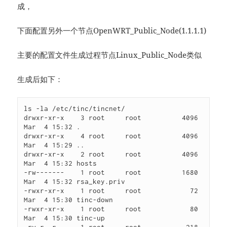
成，
下面配置另外一个节点OpenWRT_Public_Node(1.1.1.1)
主要的配置文件生成过程节点Linux_Public_Node类似
生成后如下：
ls -la /etc/tinc/tincnet/

drwxr-xr-x    3 root     root          4096 
Mar  4 15:32 .

drwxr-xr-x    4 root     root          4096 
Mar  4 15:29 ..

drwxr-xr-x    2 root     root          4096 
Mar  4 15:32 hosts

-rw-------    1 root     root          1680 
Mar  4 15:32 rsa_key.priv

-rwxr-xr-x    1 root     root            72 
Mar  4 15:30 tinc-down

-rwxr-xr-x    1 root     root            80 
Mar  4 15:30 tinc-up
