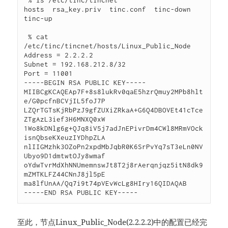
 % ls /etc/tinc/tincnet                    

hosts  rsa_key.priv  tinc.conf	tinc-down  
tinc-up

 % cat 
/etc/tinc/tincnet/hosts/Linux_Public_Node 

Address = 2.2.2.2 

Subnet = 192.168.212.8/32

Port = 11001

-----BEGIN RSA PUBLIC KEY-----

MIIBCgKCAQEAp7F+8s8lukRv0qaE5hzrQmuy2MPb8hlt
e/G0pcfnBCVjIL5foJ7P

LZQrTGTsKjRbPzJ9gfZUXiZRkaA+G6Q4DBOVEt41cTce
ZTgAzL3ief3H6MNXQ0xW

1Wo8kDNlg6g+QJq8iV5j7adJnEPivrDm4CWl8MRmVOck
isnQbseKXeuzIYDhpZLA

nlIIGMzhk3OZoPn2xpdMbJqbR0K6SrPvYq7sT3eLn0NV
Ubyo9D1dmtwtOJy8wmaf

oYdwTvrMdXhNNUmemnswJt8T2j8rAerqnjqz5itN8dk9
mZMTKLFZ44CNnJ8jl5pE

ma8lfUnAA/Qq7i9t74pVEvWcLg8HIry16QIDAQAB

-----END RSA PUBLIC KEY-----
至此，节点Linux_Public_Node(2.2.2.2)中的配置已经完