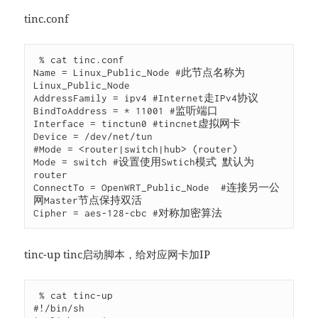
tinc.conf
 % cat tinc.conf 

Name = Linux_Public_Node #此节点名称为
Linux_Public_Node

AddressFamily = ipv4 #Internet走IPv4协议

BindToAddress = * 11001 #监听端口

Interface = tinctun0 #tincnet虚拟网卡

Device = /dev/net/tun 

#Mode = <router|switch|hub> (router)

Mode = switch #设置使用Swtich模式 默认为
router

ConnectTo = OpenWRT_Public_Node  #连接另一公
网Master节点保持双活

Cipher = aes-128-cbc #对称加密算法
tinc-up tinc启动脚本，给对应网卡加IP
 % cat tinc-up

#!/bin/sh
