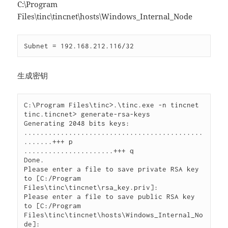
C:\Program
Files\tinc\tincnet\hosts\Windows_Internal_Node
Subnet = 192.168.212.116/32
生成密钥
C:\Program Files\tinc>.\tinc.exe -n tincnet

tinc.tincnet> generate-rsa-keys

Generating 2048 bits keys:

............................................
.......+++ p

......................+++ q

Done.

Please enter a file to save private RSA key 
to [C:/Program 
Files\tinc\tincnet\rsa_key.priv]:

Please enter a file to save public RSA key 
to [C:/Program 
Files\tinc\tincnet\hosts\Windows_Internal_No
de]:
