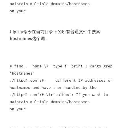
maintain multiple domains/hostnames
on your
用grep命令在当前目录下的所有普通文件中搜索
hostnames这个词：
# find . -name \* -type f -print | xargs grep
"hostnames"
./httpd1.conf:# different IP addresses or
hostnames and have them handled by the
./httpd1.conf:# VirtualHost: If you want to
maintain multiple domains/hostnames
on your