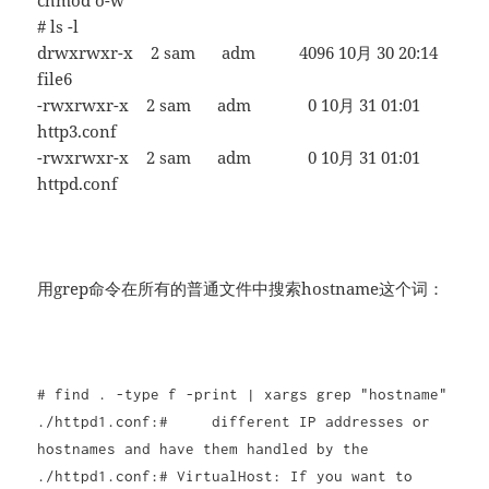
chmod o-w
# ls -l
drwxrwxr-x 2 sam adm 4096 10月 30 20:14
file6
-rwxrwxr-x 2 sam adm 0 10月 31 01:01
http3.conf
-rwxrwxr-x 2 sam adm 0 10月 31 01:01
httpd.conf
用grep命令在所有的普通文件中搜索hostname这个词：
# find . -type f -print | xargs grep "hostname"
./httpd1.conf:# different IP addresses or
hostnames and have them handled by the
./httpd1.conf:# VirtualHost: If you want to