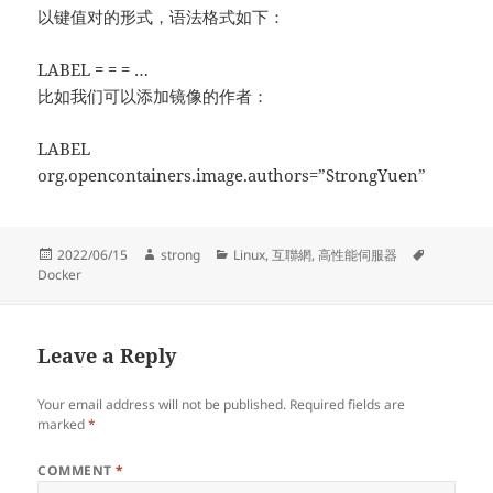
以键值对的形式，语法格式如下：
LABEL = = = …
比如我们可以添加镜像的作者：
LABEL
org.opencontainers.image.authors=”StrongYuen”
Posted
Author
Categories
Tags
2022/06/15
strong
Linux
,
互聯網
,
高性能伺服器
on
Docker
Leave a Reply
Your email address will not be published.
Required fields are
marked
*
COMMENT
*